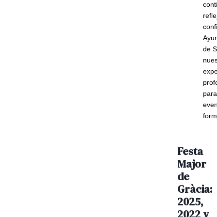
cont
refle
conf
Ayu
de S
nues
expe
prof
para
even
form
Festa
Major
de
Gràcia:
2025,
2022 y