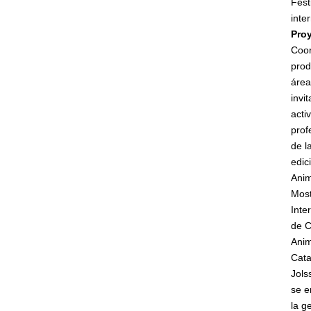
Fest
inte
Pro
Coor
prod
área
invi
acti
prof
de l
edic
Anim
Mos
Inte
de C
Anim
Cata
Jols
se e
la g