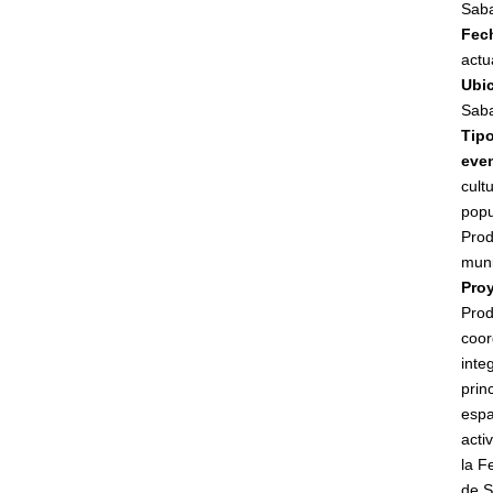
Saba
Fec
actu
Ubi
Saba
Tip
eve
cultu
popu
Prod
muni
Pro
Prod
coor
inte
prin
espa
acti
la F
de S