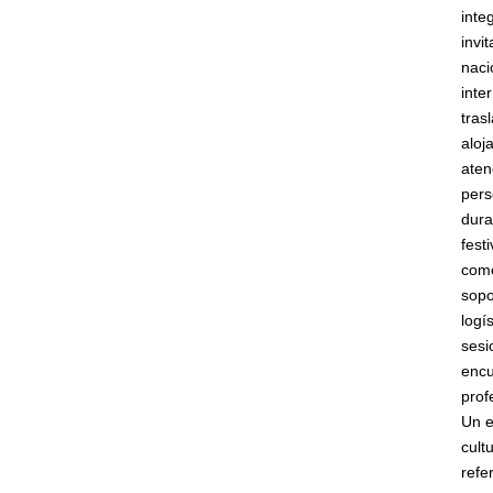
inte
invi
naci
inte
tras
aloj
aten
pers
dura
festi
com
sopo
logí
sesi
encu
prof
Un 
cult
refe