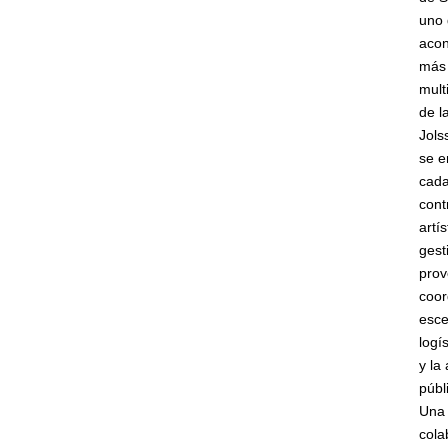
uno 
acon
más
mult
de l
Jols
se e
cada
cont
artís
gest
prov
coor
esce
logí
y la
públ
Una
cola