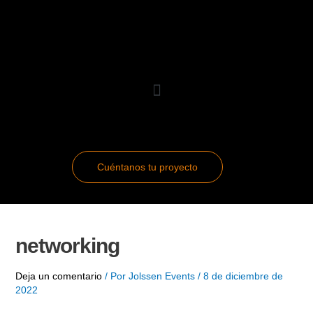
Ir
Navegación
al
de
contenido
entradas
Cuéntanos tu proyecto
networking
Deja un comentario
/ Por
Jolssen Events
/
8 de diciembre de
2022