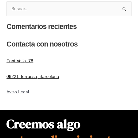
B
u
Comentarios recientes
s
c
Contacta con nosotros
a
r
p
Font Vella, 78
o
08221 Terrassa, Barcelona
r
:
Aviso Legal
Creemos algo