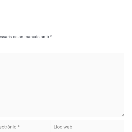
essaris estan marcats amb
*
Lloc
web