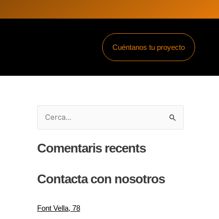
Cuéntanos tu proyecto
C
e
Comentaris recents
r
c
Contacta con nosotros
a
:
Font Vella, 78