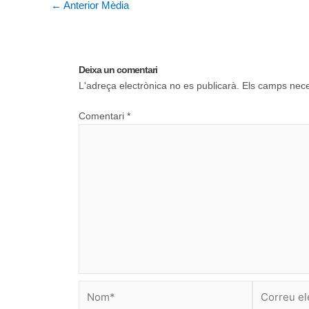
←
Anterior Mèdia
Deixa un comentari
L'adreça electrònica no es publicarà.
Els camps nec
Comentari
*
Nom*
Correu
electrònic