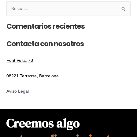
B
u
Comentarios recientes
s
c
Contacta con nosotros
a
r
p
Font Vella, 78
o
08221 Terrassa, Barcelona
r
:
Aviso Legal
Creemos algo