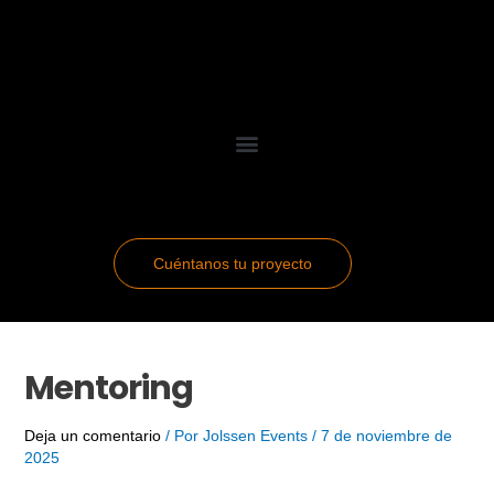
Ir
Navegación
al
de
contenido
entradas
Cuéntanos tu proyecto
Mentoring
Deja un comentario
/ Por
Jolssen Events
/
7 de noviembre de
2025