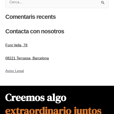
C
e
Comentaris recents
r
c
Contacta con nosotros
a
:
Font Vella, 78
08221 Terrassa, Barcelona
Aviso Legal
Creemos algo
extraordinario juntos