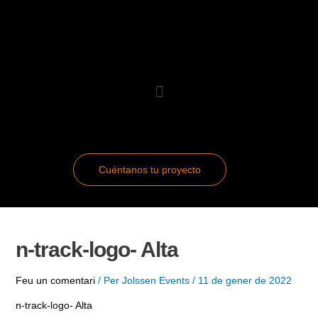
Vés
Navegació
al
d'entrades
contingut
Cuéntanos tu proyecto
n-track-logo- Alta
Feu un comentari
/ Per
Jolssen Events
/
11 de gener de 2022
n-track-logo- Alta