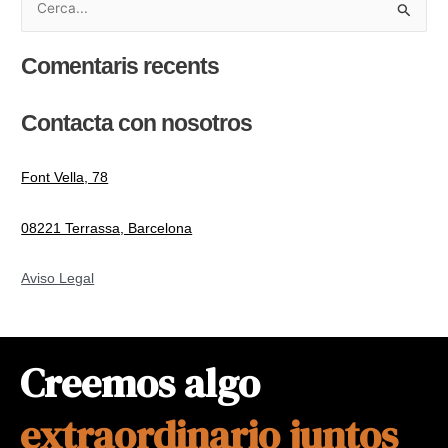
C
e
Comentaris recents
r
c
Contacta con nosotros
a
:
Font Vella, 78
08221 Terrassa, Barcelona
Aviso Legal
Creemos algo
extraordinario juntos